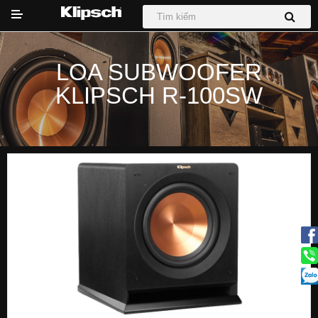
LOA SUBWOOFER
KLIPSCH R-100SW
DỰ ÁN
Hệ thống Phối Ghép
Loa
Loa Sub
Sound Bar
Tai nghe
Tin tức