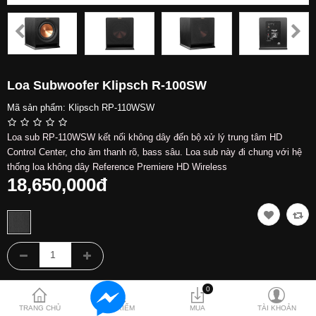
Hỗ trợ
Liên hệ
Loa Subwoofer Klipsch R-100SW
Mã sản phẩm:
Klipsch RP-110WSW
Loa sub RP-110WSW kết nối không dây đến bộ xử lý trung tâm HD
Control Center, cho âm thanh rõ, bass sâu. Loa sub này đi chung với hệ
thống loa không dây Reference Premiere HD Wireless
18,650,000đ
0
TRANG CHỦ
TÌM KIẾM
MUA
TÀI KHOẢN