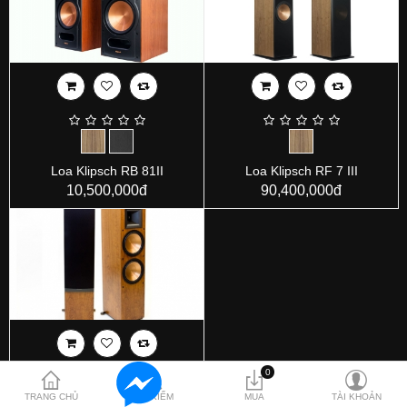
Hỗ trợ
Liên hệ
Loa Klipsch RB 81II
Loa Klipsch RF 7 III
10,500,000đ
90,400,000đ
0
TRANG CHỦ
TÌM KIẾM
MUA
TÀI KHOẢN