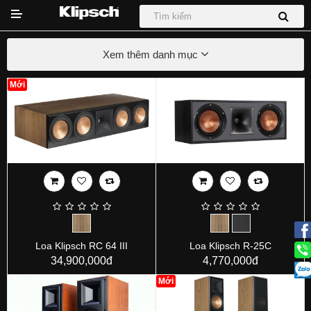
Xem thêm danh mục
Mới
DỰ ÁN
Hệ thống Phối Ghép
Loa
Loa Sub
Sound Bar
Loa Klipsch RC 64 III
Loa Klipsch R-25C
34,900,000đ
4,770,000đ
Tai nghe
Mới
Tin tức