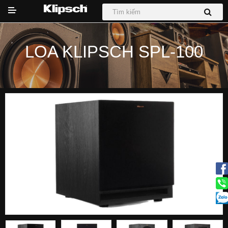
LOA KLIPSCH SPL-100
DỰ ÁN
Hệ thống Phối Ghép
Loa
Loa Sub
Sound Bar
Tai nghe
Tin tức