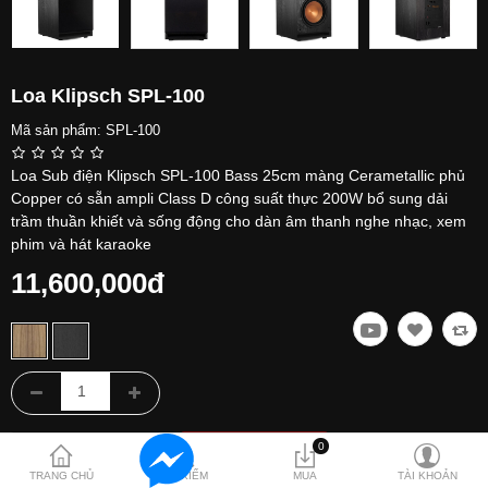
Hỗ trợ
Liên hệ
Loa Klipsch SPL-100
Mã sản phẩm:
SPL-100
Loa Sub điện Klipsch SPL-100 Bass 25cm màng Cerametallic phủ
Copper có sẵn ampli Class D công suất thực 200W bổ sung dải
trầm thuần khiết và sống động cho dàn âm thanh nghe nhạc, xem
phim và hát karaoke
11,600,000đ
0
TRANG CHỦ
TÌM KIẾM
MUA
TÀI KHOẢN