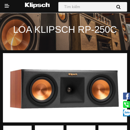
LOA KLIPSCH RP-250C
DỰ ÁN
Hệ thống Phối Ghép
Loa
Loa Sub
Sound Bar
Tai nghe
Tin tức