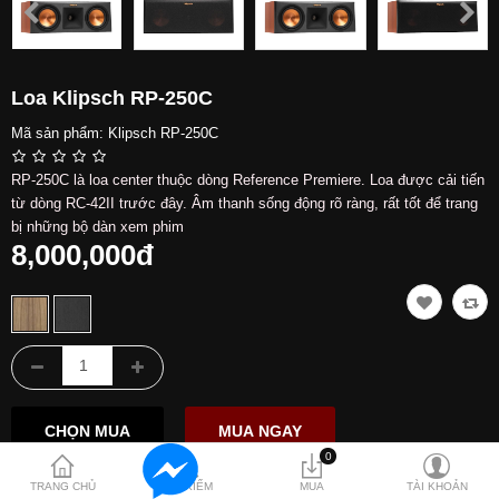
Hỗ trợ
Liên hệ
Loa Klipsch RP-250C
Mã sản phẩm:
Klipsch RP-250C
RP-250C là loa center thuộc dòng Reference Premiere. Loa được cải tiến
từ dòng RC-42II trước đây. Âm thanh sống động rõ ràng, rất tốt để trang
bị những bộ dàn xem phim
8,000,000đ
0
TRANG CHỦ
TÌM KIẾM
MUA
TÀI KHOẢN