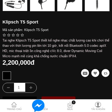
Hỗ trợ
Liên hệ
Klipsch T5 Sport
Mã sản phẩm:
Klipsch T5 Sport
Tai nghe Klipsch T5 Sport thiết kế nghe nhạc chất lượng cao khi chơi thể
thao với thời lượng pin lên tới 10 giờ, kết nối Bluetooth 5.0 codec aptX
HD, mic thoại triệt ồn công nghệ cVc 8.0, diver Dynamic Moving Coil
Micro mạnh mẽ cùng khả chống nước chuẩn IPX4.
2,200,000đ
0
TRANG CHỦ
TÌM KIẾM
MUA
TÀI KHOẢN