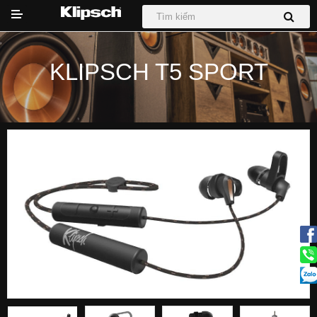
KLIPSCH T5 SPORT
DỰ ÁN
Hệ thống Phối Ghép
Loa
Loa Sub
Sound Bar
Tai nghe
Tin tức