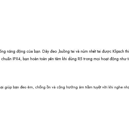
sống năng động của bạn. Dây đeo ,buồng tai và núm nhét tai được Klipsch th
huẩn IPX4, bạn hoàn toàn yên tâm khi dùng R5 trong mọi hoạt động như tậ
mại giúp bạn đeo êm, chống ồn và cộng hưởng âm trầm tuyệt vời khi nghe nh