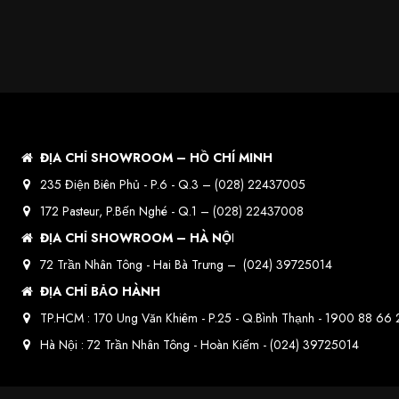
ĐỊA CHỈ SHOWROOM – HỒ CHÍ MINH
235 Điện Biên Phủ - P.6 - Q.3 –
(028) 22437005
172 Pasteur, P.Bến Nghé - Q.1 –
(028) 22437008
ĐỊA CHỈ SHOWROOM – HÀ NỘ
I
72 Trần Nhân Tông - Hai Bà Trưng –
(024) 39725014
ĐỊA CHỈ BẢO HÀNH
TP.HCM : 170 Ung Văn Khiêm - P.25 - Q.Bình Thạnh -
1900 88 66 
Hà Nội : 72 Trần Nhân Tông - Hoàn Kiếm -
(024) 39725014