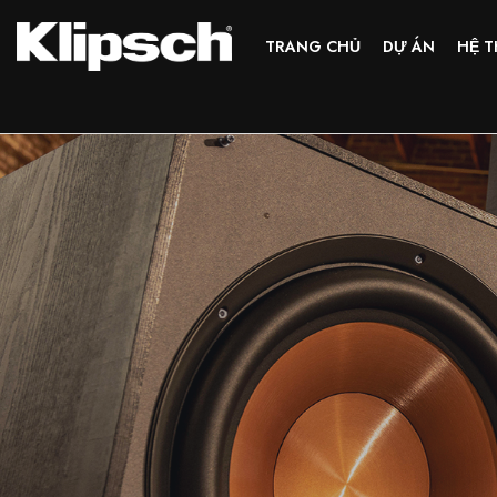
TRANG CHỦ
DỰ ÁN
HỆ T