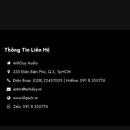
Thông Tin Liên Hệ
AnhDuy Audio
235 Điện Biên Phủ, Q.3, Tp.HCM
Điện thoại: (028) 22437005 | Hotline: 091 8 330776
antim@anhduy.vn
www.klipsch.vn
Zalo: 091 8 330776