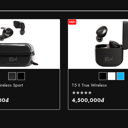
Mới
ireless Sport
T5 II True Wireless
00đ
4,500,000đ