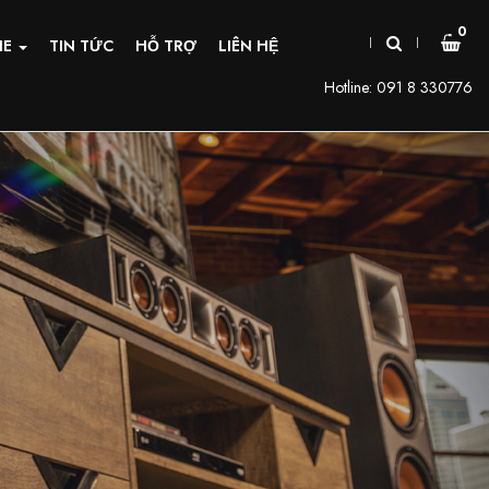
0
HE
TIN TỨC
HỖ TRỢ
LIÊN HỆ
Hotline:
091 8 330776