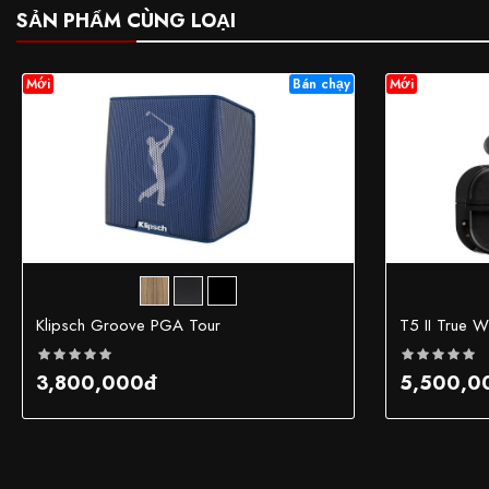
SẢN PHẨM CÙNG LOẠI
Mới
Bán chạy
Mới
Klipsch Groove PGA Tour
T5 II True W
3,800,000đ
5,500,0