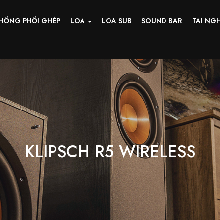
HỐNG PHỐI GHÉP
LOA
LOA SUB
SOUND BAR
TAI NG
KLIPSCH R5 WIRELESS