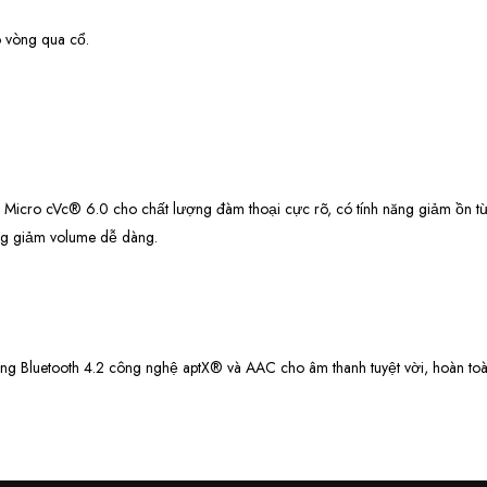
eo vòng qua cổ.
hợp Micro cVc® 6.0 cho chất lượng đàm thoại cực rõ, có tính năng giảm ồn t
tăng giảm volume dễ dàng.
g Bluetooth 4.2 công nghệ aptX® và AAC cho âm thanh tuyệt vời, hoàn toàn 