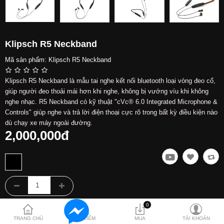
Hỗ trợ
Liên hệ
Klipsch R5 Neckband
Mã sản phẩm:
Klipsch R5 Neckband
Klipsch R5 Neckband là mẫu tai nghe kết nối bluetooth loại vòng đeo cổ,
giúp người đeo thoải mái hơn khi nghe, không bị vướng víu khi không
nghe nhạc. R5 Neckband có kỹ thuật "cVc® 6.0 Integrated Microphone &
Controls" giúp nghe và trả lời điện thoại cực rõ trong bất kỳ điều kiện nào
dù chạy xe máy ngoài đường.
2,000,000đ
0
TRANG CHỦ
TÌM KIẾM
MUA
TÀI KHOẢN