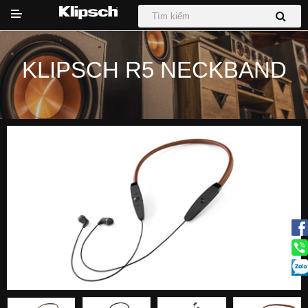
KLIPSCH R5 NECKBAND
DỰ ÁN
Hệ thống Phối Ghép
Loa
Loa Sub
Sound Bar
Tai nghe
Tin tức