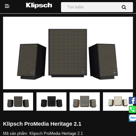
DỰ ÁN
Hệ thống Phối Ghép
Loa
Loa Sub
Sound Bar
Tai nghe
Klipsch ProMedia Heritage 2.1
Tin tức
Mã sản phẩm:
Klipsch ProMedia Heritage 2.1