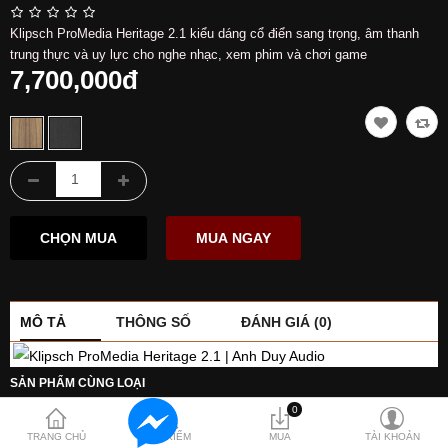
Hỗ trợ
Klipsch ProMedia Heritage 2.1 kiểu dáng cổ điển sang trọng, âm thanh
Liên hệ
trung thực và uy lực cho nghe nhạc, xem phim và chơi game
7,700,000đ
MÔ TẢ
THÔNG SỐ
ĐÁNH GIÁ (0)
SẢN PHẨM CÙNG LOẠI
Klipsch ProMedia Heritage 2.1
Mới
0
Klipsch ProMedia Heritage 2.1 BT có thiết kế mang đậm chất hoài
TRANG CHỦ
TÌM KIẾM
MUA
TÀI KHOẢN