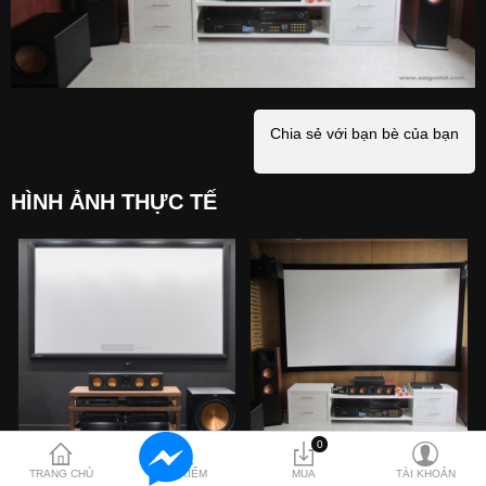
Hỗ trợ
Liên hệ
Chia sẻ với bạn bè của bạn
HÌNH ẢNH THỰC TẾ
0
TRANG CHỦ
TÌM KIẾM
MUA
TÀI KHOẢN