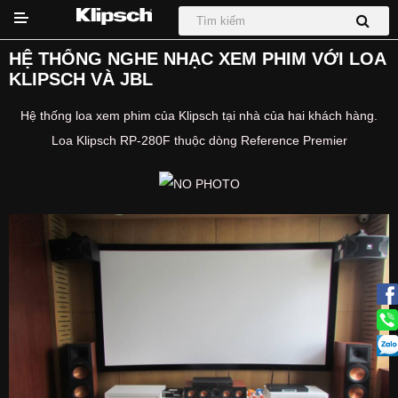
HỆ THỐNG NGHE NHẠC XEM PHIM VỚI LOA
KLIPSCH VÀ JBL
Hệ thống loa xem phim của Klipsch tại nhà của hai khách hàng.
Loa Klipsch RP-280F thuộc dòng
Reference Premier
DỰ ÁN
Hệ thống Phối Ghép
Loa
Loa Sub
Sound Bar
Tai nghe
Tin tức